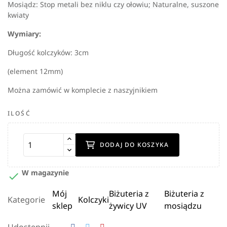
Mosiądz: Stop metali bez niklu czy ołowiu; Naturalne, suszone
kwiaty
Wymiary:
Długość kolczyków: 3cm
(element 12mm)
Można zamówić w komplecie z naszyjnikiem
ILOŚĆ
DODAJ DO KOSZYKA
W magazynie

Mój
Biżuteria z
Biżuteria z
Kategorie
Kolczyki
sklep
żywicy UV
mosiądzu